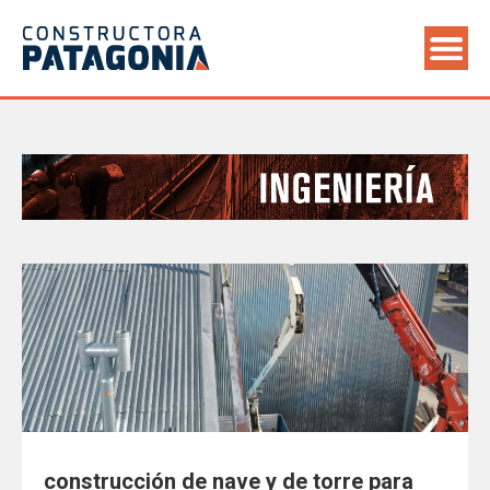
Saltar
al
contenido
Paginación
de
entradas
construcción de nave y de torre para