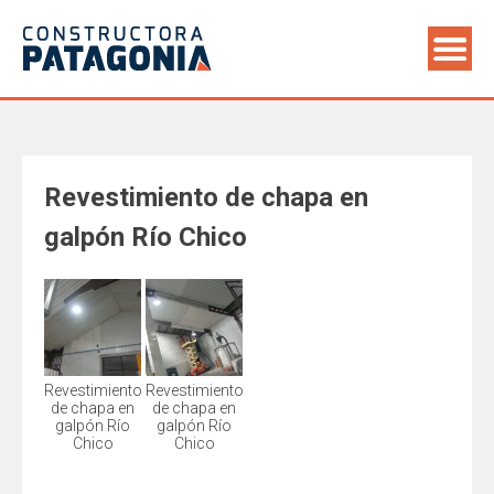
Saltar
al
contenido
Revestimiento de chapa en
galpón Río Chico
Revestimiento
Revestimiento
de chapa en
de chapa en
galpón Río
galpón Río
Chico
Chico