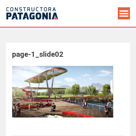
Saltar
al
contenido
page-1_slide02