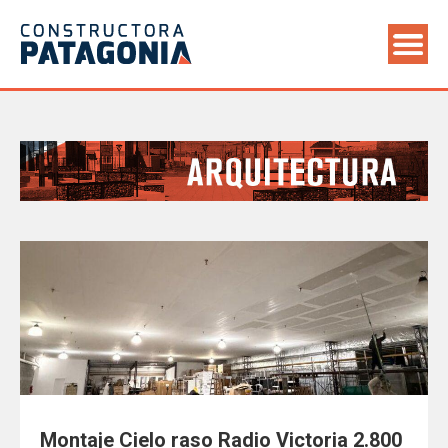
Saltar
al
contenido
Paginación
de
entradas
Montaje Cielo raso Radio Victoria 2.800