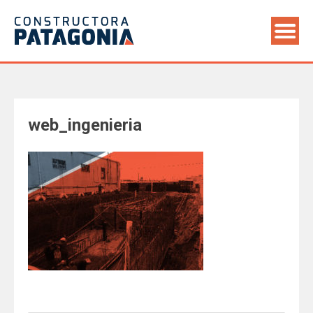
Saltar
al
contenido
web_ingenieria