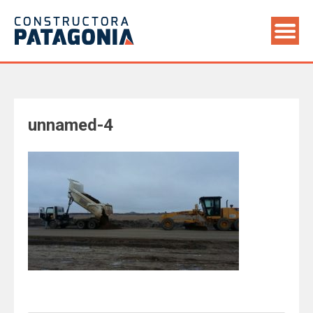
Saltar
al
contenido
unnamed-4