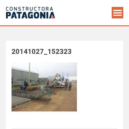
Saltar
al
contenido
20141027_152323