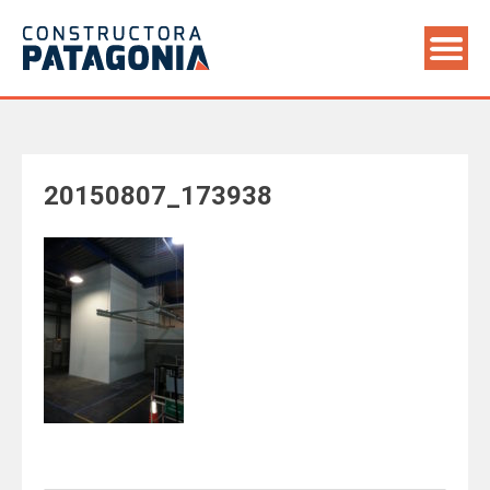
Saltar
al
contenido
20150807_173938