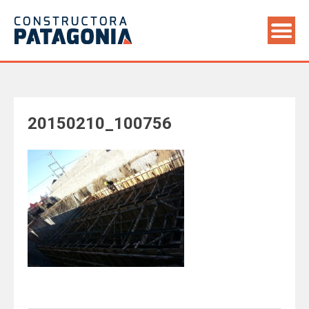
Saltar
al
contenido
20150210_100756