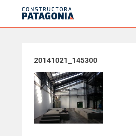
Saltar
al
contenido
20141021_145300