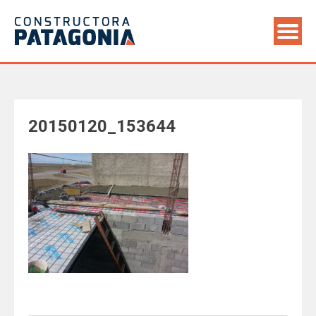
Saltar
al
contenido
20150120_153644