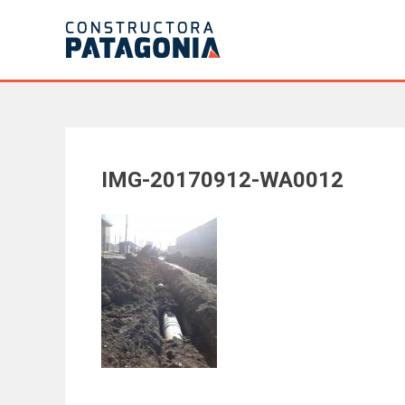
Saltar
al
contenido
IMG-20170912-WA0012