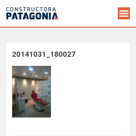
Saltar
al
contenido
20141031_180027